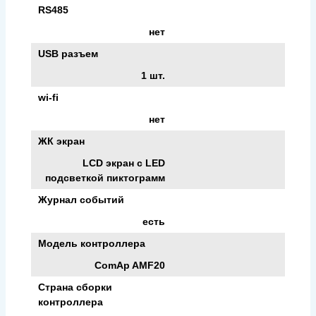
RS485
нет
USB разъем
1 шт.
wi-fi
нет
ЖК экран
LCD экран с LED
подсветкой пиктограмм
Журнал событий
есть
Модель контроллера
ComAp AMF20
Страна сборки
контроллера