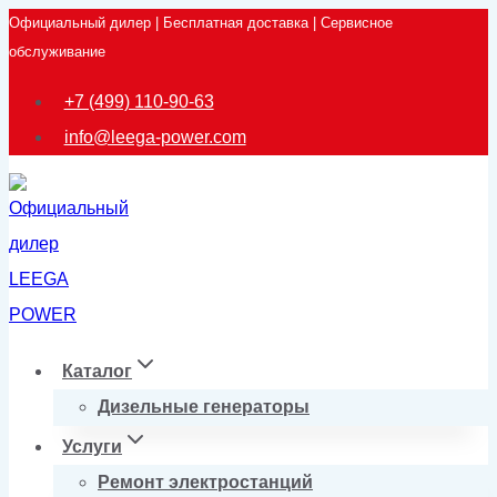
Официальный дилер | Бесплатная доставка | Сервисное
Перейти
обслуживание
к
содержимому
+7 (499) 110-90-63
info@leega-power.com
Каталог
Дизельные генераторы
Услуги
Ремонт электростанций