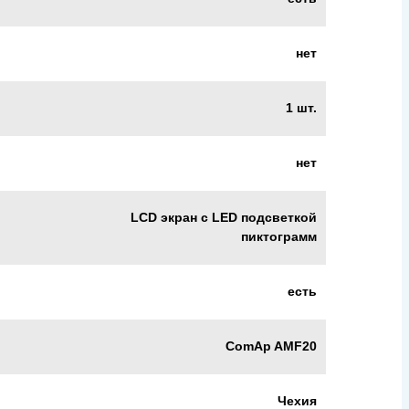
нет
1 шт.
нет
LCD экран с LED подсветкой
пиктограмм
есть
ComAp AMF20
Чехия