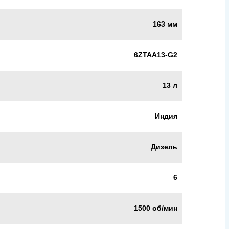
163 мм
6ZTAA13-G2
13 л
Индия
Дизель
6
1500 об/мин