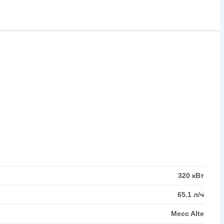
320 кВт
65.1 л/ч
Mecc Alte