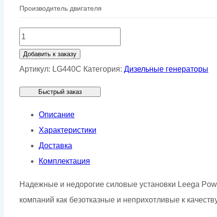
Производитель двигателя
Количество
товара
Добавить к заказу
Дизельный
Артикул:
LG440C
Категория:
Дизельные генераторы
генератор
Быстрый заказ
Lega
Power
Описание
LG440C
Характеристики
Доставка
Комплектация
Надежные и недорогие силовые установки Leega Pow
компаний как безотказные и неприхотливые к качеству