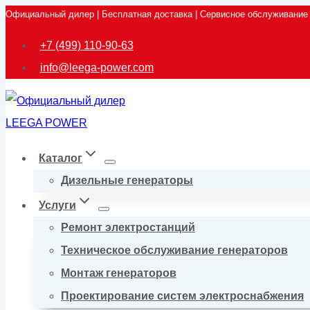
Официальный дилер | Бесплатная доставка | Сервисное обслуживание
Перейти
к
+7 (499) 110-90-63
содержимому
info@leega-power.com
Каталог
Дизельные генераторы
Услуги
Ремонт электростанций
Техническое обслуживание генераторов
Монтаж генераторов
Проектирование систем электроснабжения