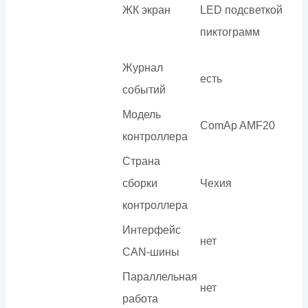
ЖК экран
LED подсветкой
пиктограмм
Журнал
есть
событий
Модель
ComAp AMF20
контроллера
Страна
сборки
Чехия
контроллера
Интерфейс
нет
CAN-шины
Параллельная
нет
работа