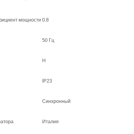
фициент мощности
0.8
50 Гц
H
IP23
Синхронный
ратора
Италия