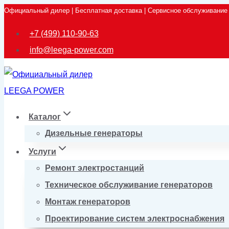
Официальный дилер | Бесплатная доставка | Сервисное обслуживание
Перейти
к
+7 (499) 110-90-63
содержимому
info@leega-power.com
Каталог
Дизельные генераторы
Услуги
Ремонт электростанций
Техническое обслуживание генераторов
Монтаж генераторов
Проектирование систем электроснабжения