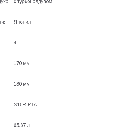
духа
с турбонаддувом
ния
Япония
4
170 мм
180 мм
S16R-PTA
65.37 л