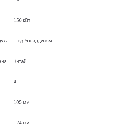
я
150 кВт
духа
с турбонаддувом
ния
Китай
4
105 мм
124 мм