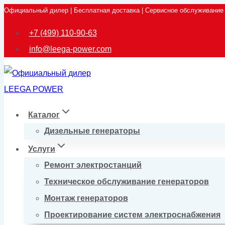
Официальный дилер | Бесплатная доставка | Сервисное обслуживание
Перейти
к
+7 (499) 110-90-63
содержимому
info@leega-power.com
Каталог
Дизельные генераторы
Услуги
Ремонт электростанций
Техническое обслуживание генераторов
Монтаж генераторов
Проектирование систем электроснабжения