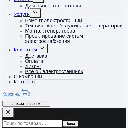
дочернее
меню
Дизельные генераторы
Переключить
Услуги
дочернее
меню
Ремонт электростанций
Техническое обслуживание генераторов
Монтаж генераторов
Проектирование систем
электроснабжения
Переключить
Клиентам
дочернее
меню
Доставка
Оплата
Лизинг
Всё об электростанциях
О компании
Контакты
Корзина
0
Заказать звонок
Искать:
Поиск