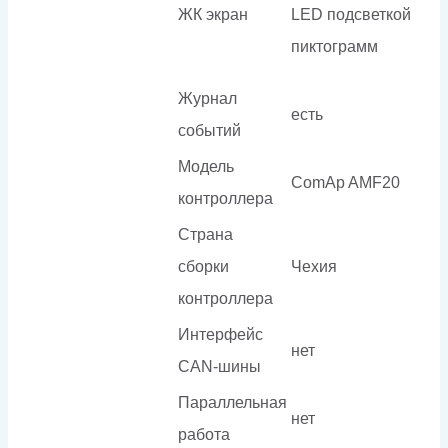
ЖК экран
LED подсветкой
пиктограмм
Журнал
есть
событий
Модель
ComAp AMF20
контроллера
Страна
сборки
Чехия
контроллера
Интерфейс
нет
CAN-шины
Параллельная
нет
работа