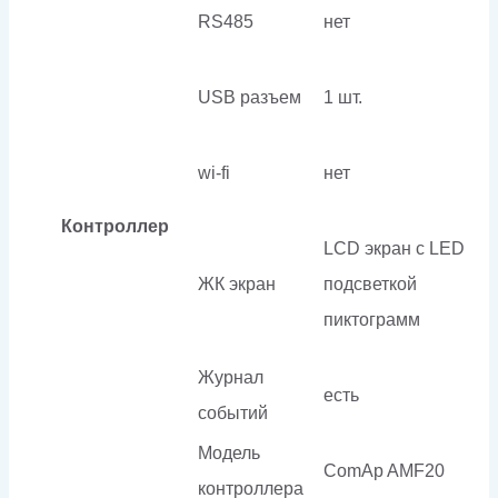
RS485
нет
USB разъем
1 шт.
wi-fi
нет
Контроллер
LCD экран с LED
ЖК экран
подсветкой
пиктограмм
Журнал
есть
событий
Модель
ComAp AMF20
контроллера