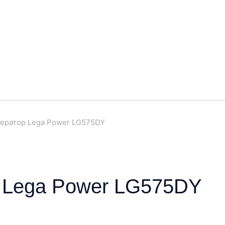
ератор Lega Power LG575DY
 Lega Power LG575DY