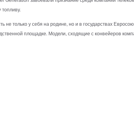
er Generation завоевали признание среди компаний телек
 топливу.
ь не только у себя на родине, но и в государствах Евросо
дственной площадке. Модели, сходящие с конвейеров комп